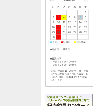
日
月
火
水
木
金
土
1
2
3
4
5
6
7
8
9
10
11
12
13
14
15
16
17
18
19
20
21
22
23
24
25
26
27
28
29
30
31
■
■
■
今日
定休日
臨時休業
■定休日： 月曜日
■営業時間
平日：9：00～20:00
休日：9：00～18:00
日曜、祝日は18:00まで 月・火曜
日が祝日の場合は月曜日も営業 祝
日前の日曜日は20時00分まで営業
いたします。