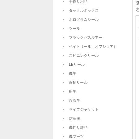
手作り用品
タックルボックス
ホログラムシール
ツール
ブラックバスルアー
ベイトリール（オフショア）
スピニングリール
LBリール
磯竿
両軸リール
船竿
渓流竿
ライフジャケット
防寒服
磯釣り雑品
磯ブーツ