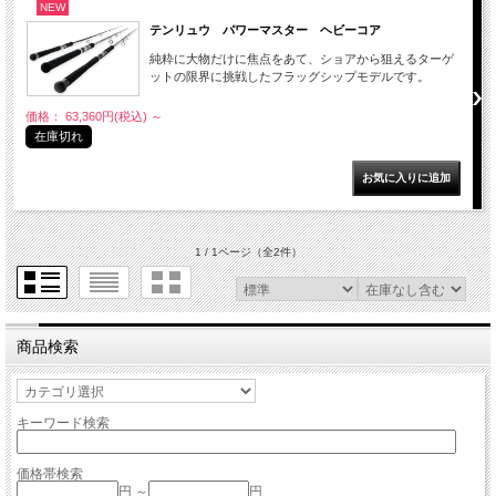
NEW
テンリュウ パワーマスター ヘビーコア
純粋に大物だけに焦点をあて、ショアから狙えるターゲ
ットの限界に挑戦したフラッグシップモデルです。
価格： 63,360円(税込)
～
在庫切れ
1 / 1ページ
（全2件）
商品検索
キーワード検索
価格帯検索
円 ～
円