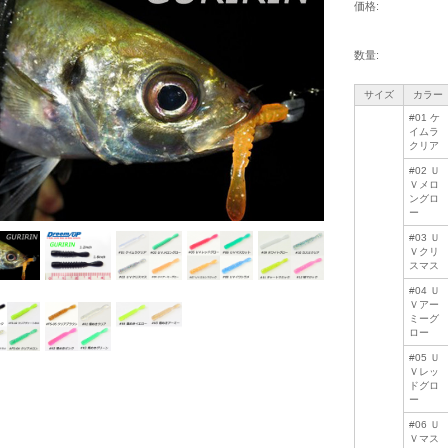
価格:
数量:
サイズ
カラー
#01 ケ
イムラ
クリア
#02 Ｕ
Ｖメロ
ングロ
ー
#03 Ｕ
Ｖクリ
スマス
#04 Ｕ
Ｖアー
ミーグ
ロー
#05 Ｕ
Ｖレッ
ドグロ
ー
#06 Ｕ
Ｖマス