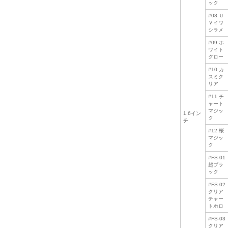
ック
#08 Ｕ
Ｖイワ
シラメ
#09 ホ
ワイト
グロー
#10 カ
スミク
リア
#11 チ
ャート
マジッ
1.6イン
ク
チ
#12 桜
マジッ
ク
#FS-01
超ブラ
ック
#FS-02
クリア
チャー
トホロ
#FS-03
クリア