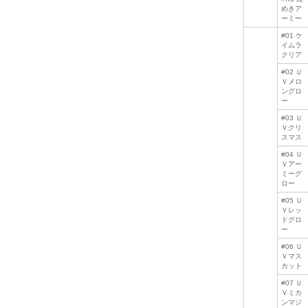
めきア
ーミー
#01 ケ
イムラ
クリア
#02 Ｕ
Ｖメロ
ングロ
ー
#03 Ｕ
Ｖクリ
スマス
#04 Ｕ
Ｖアー
ミーグ
ロー
#05 Ｕ
Ｖレッ
ドグロ
ー
#06 Ｕ
Ｖマス
カット
#07 Ｕ
Ｖミカ
ンマジ