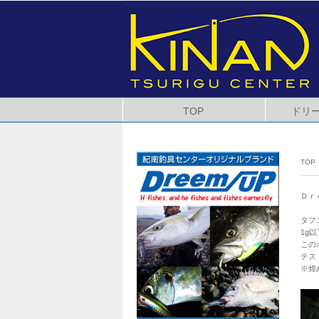
TOP
ドリ
TOP
Ｄｒ
タフ
1g
この
テス
※煌