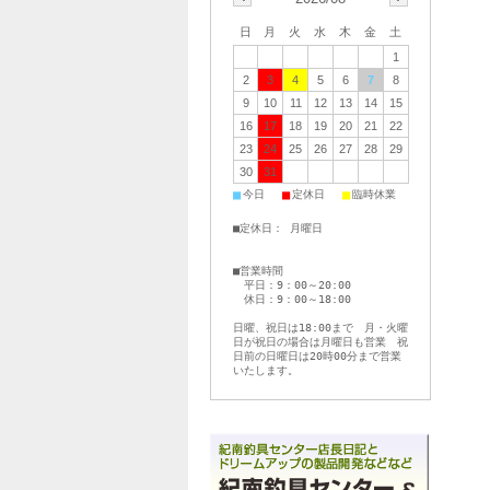
日
月
火
水
木
金
土
1
2
3
4
5
6
7
8
9
10
11
12
13
14
15
16
17
18
19
20
21
22
23
24
25
26
27
28
29
30
31
■
■
■
今日
定休日
臨時休業
■定休日： 月曜日
■営業時間
平日：9：00～20:00
休日：9：00～18:00
日曜、祝日は18:00まで 月・火曜
日が祝日の場合は月曜日も営業 祝
日前の日曜日は20時00分まで営業
いたします。