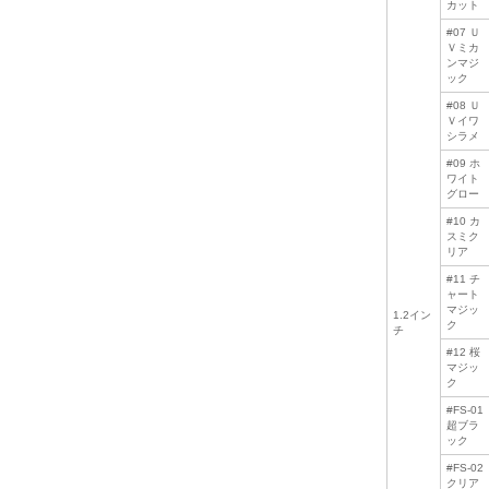
カット
#07 Ｕ
Ｖミカ
ンマジ
ック
#08 Ｕ
Ｖイワ
シラメ
#09 ホ
ワイト
グロー
#10 カ
スミク
リア
#11 チ
ャート
マジッ
1.2イン
ク
チ
#12 桜
マジッ
ク
#FS-01
超ブラ
ック
#FS-02
クリア