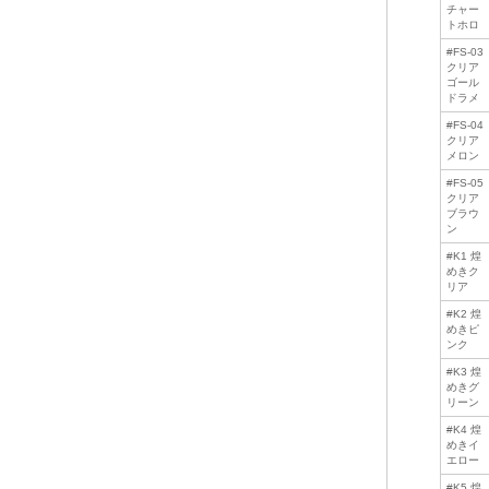
チャー
トホロ
#FS-03
クリア
ゴール
ドラメ
#FS-04
クリア
メロン
#FS-05
クリア
ブラウ
ン
#K1 煌
めきク
リア
#K2 煌
めきピ
ンク
#K3 煌
めきグ
リーン
#K4 煌
めきイ
エロー
#K5 煌