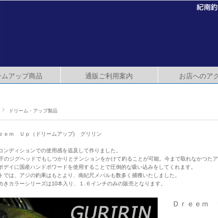
ームアップ商品
通販ご利用案内
お店へのア
ドリーム・アップ製品
ｅｅｍ Ｕｐ（ドリームアップ) グリリン
コンディションでの使用感を追及して作りました。
以下のジグヘッドでもしつかりとテンションをかけて釣ることが可能。今まで取れなかつた
ボデイに国産ハンドポワードを使用することで圧倒的な吸い込みをしてくれます。
トでは、アジの釣果はもとより、南紀尺メバルも数多く捕獲いたしました。
めきカラーシリーズは10本入り、１.６インチのみの販売となります。
Ｄｒｅｅｍ 