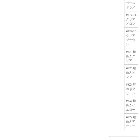
ゴール
ドラメ
#FS-04
クリア
メロン
#FS-05
クリア
ブラウ
ン
#K1 煌
めきク
リア
#K2 煌
めきピ
ンク
#K3 煌
めきグ
リーン
#K4 煌
めきイ
エロー
#K5 煌
めきア
ーミー