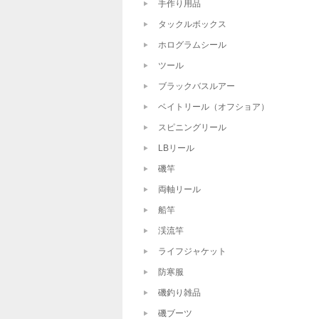
手作り用品
タックルボックス
ホログラムシール
ツール
ブラックバスルアー
ベイトリール（オフショア）
スピニングリール
LBリール
磯竿
両軸リール
船竿
渓流竿
ライフジャケット
防寒服
磯釣り雑品
磯ブーツ